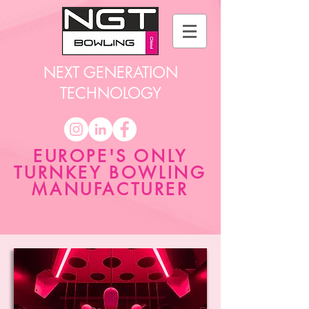
NEXT GENERATION
TECHNOLOGY
EUROPE'S ONLY
TURNKEY BOWLING
MANUFACTURER