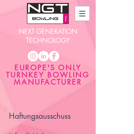
NEXT GENERATION
TECHNOLOGY
EUROPE'S ONLY
TURNKEY BOWLING
MANUFACTURER
Haftungsausschuss