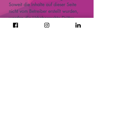
Soweit die Inhalte auf dieser Seite
nicht vom Betreiber erstellt wurden,
werden die Urheberrechte Dritter
beachtet. Insbesondere werden
Inhalte Dritter als solche
gekennzeichnet. Sollten Sie trotzdem
auf eine Urheberrechtsverletzung
aufmerksam werden, bitten wir um
einen entsprechenden Hinweis. Bei
Bekanntwerden von
Rechtsverletzungen werden wir
derartige Inhalte umgehend entfernen.
Rechtsverletzungen werden wir
derartige Inhalte umgehend entfernen.