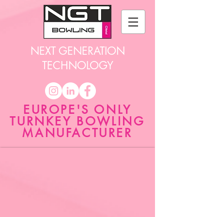
NEXT GENERATION
TECHNOLOGY
EUROPE'S ONLY
TURNKEY BOWLING
MANUFACTURER